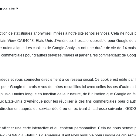
r ce site ?
tion de statistiques anonymes limitées à notre site et nos services. Cela ne nous 
in View, CA 94043, Etats-Unis d’Amérique. Il est alors possible pour Google de cr
filage automatique. Les cookies de Google Analytics ont une durée de vie de 14 moi
ns commerciales pour d’autres services, filiales et partenaires commerciaux de Goog
vidéos et vous connecter directement à ce réseau social. Ce cookie est édité par
pour Google de croiser vos données recueillies ici avec celles issues d’autres site
lus ou moins longue en fonction de leur nature, de l'utilisation que Google en f
ux Etats-Unis d’Amérique pour les réutiliser à des fins commerciales pour d’aut
s directement auprès du service dédié ou en écrivant à l’adresse suivante : GOO
fficher une carte interactive et du contenu personnalisé. Cela ne nous permet pa
, CA 94043, EtatsUnis d’Amérique. Il est alors possible pour Google de croiser vos