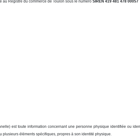
e au Registre du commerce de Toulon sous le numéro
SIREN 419 481 478 00057
lle) est toute information concernant une personne physique identifiée ou identif
ou plusieurs éléments spécifiques, propres à son identité physique.