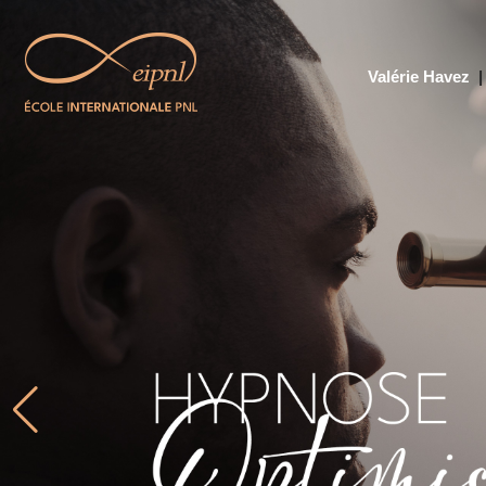
Valérie Havez
|