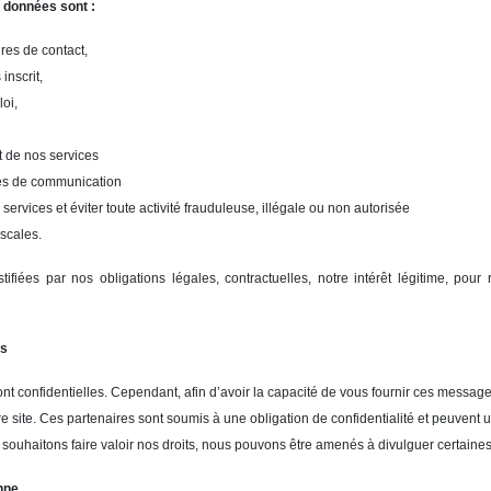
s données sont :
res de contact,
inscrit,
oi,
t de nos services
nes de communication
services et éviter toute activité frauduleuse, illégale ou non autorisée
iscales.
ifiées par nos obligations légales, contractuelles, notre intérêt légitime, p
es
t confidentielles. Cependant, afin d’avoir la capacité de vous fournir ces messa
e site. Ces partenaires sont soumis à une obligation de confidentialité et peuvent
 souhaitons faire valoir nos droits, nous pouvons être amenés à divulguer certain
enne