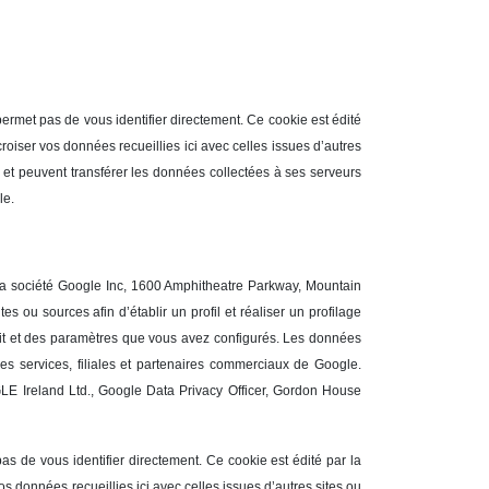
permet pas de vous identifier directement. Ce cookie est édité
oiser vos données recueillies ici avec celles issues d’autres
s et peuvent transférer les données collectées à ses serveurs
le.
 la société Google Inc, 1600 Amphitheatre Parkway, Mountain
s ou sources afin d’établir un profil et réaliser un profilage
ait et des paramètres que vous avez configurés. Les données
res services, filiales et partenaires commerciaux de Google.
GLE Ireland Ltd., Google Data Privacy Officer, Gordon House
s de vous identifier directement. Ce cookie est édité par la
 données recueillies ici avec celles issues d’autres sites ou